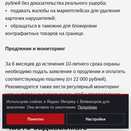
рублей без доказательства реального ущерба;
• подавать жалобы на маркетплейсах для удаления
карточек нарушителей;
• обращаться в таможню для блокировки
контрафактных товаров на границе.
Продление и мониторинг
За 6 месяцев до истечения 10-летнего срока охраны
необходимо подать заявление о продлении и оплатить
соответствующую пошлину (от 22 000 рублей).
Рекомендуется также вести регулярный мониторинг
новых заявок на схожие знаки, чтобы своевременно
Используем cookies и Яндекс Метрику с Вебвизором для
подавать возражения.
аналитики. Она активна по умолчанию.
Подробнее
Понятно
Настройки
Часто задаваемые