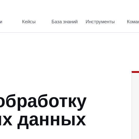
и
Кейсы
База знаний
Инструменты
Кома
обработку
х данных