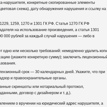
та-нарушителя, конкретные скопированные элементы
 цветовая схема), дату обнаружения нарушения и ссылку на
1229, 1259, 1270 и 1301 ГК РФ. Статья 1270 ГК РФ
дателя на использование произведения, а статья 1301
00 000 рублей за каждый случай нарушения — либо в
т одно или несколько требований: немедленно удалить коп
нсацию (укажите конкретную сумму); заключить лицензионны
ьзования.
ензионный срок — 30 календарных дней. Укажите, что при
надзор и правоохранительные органы.
танные скриншоты или нотариальный протокол,
анными, договор с дизайнером и т. д.).
лением о вручении на юридический адрес нарушителя, а