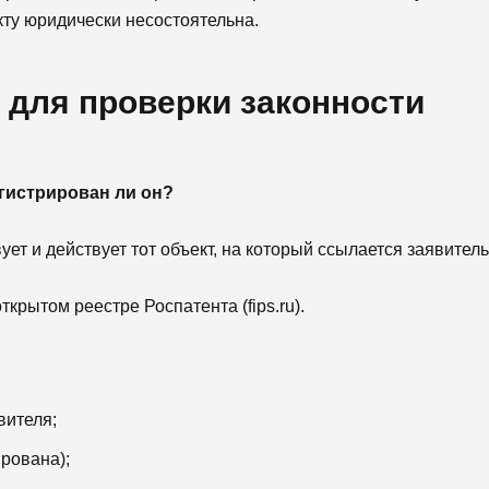
ту юридически несостоятельна.
 для проверки законности
егистрирован ли он?
ет и действует тот объект, на который ссылается заявитель
крытом реестре Роспатента (fips.ru).
вителя;
ирована);