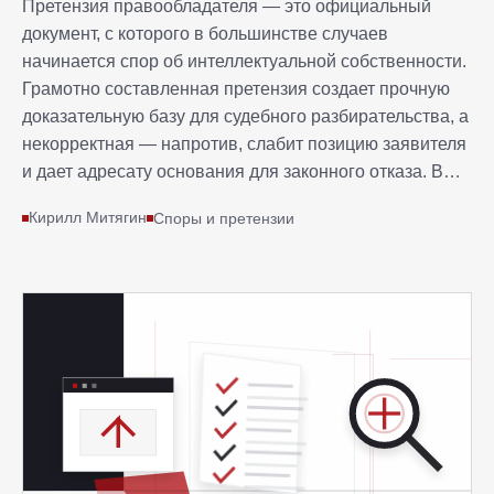
Претензия правообладателя — это официальный
документ, с которого в большинстве случаев
начинается спор об интеллектуальной собственности.
Грамотно составленная претензия создает прочную
доказательную базу для судебного разбирательства, а
некорректная — напротив, слабит позицию заявителя
и дает адресату основания для законного отказа. В
2026 году требования к содержанию претензий по
Кирилл Митягин
Споры и претензии
авторским и смежным правам стали более строгими:
суды и Роскомнадзор уделяют повышенное внимание
надлежащему обоснованию требований, а ошибки в
документе нередко приводят к отказу в принятии
обеспечительных мер или снижению присуждаемой
компенсации. В этой статье разберем, какие
элементы должны присутствовать в претензии
правообладателя, как их правильно оформить и каких
ошибок следует избегать.