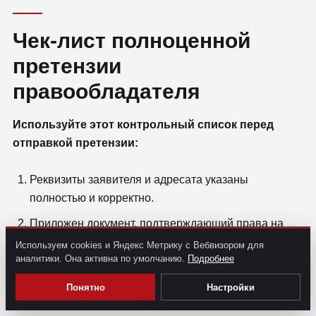
Чек-лист полноценной
претензии
правообладателя
Используйте этот контрольный список перед
отправкой претензии:
Реквизиты заявителя и адресата указаны
полностью и корректно.
Приложен документ, подтверждающий права на
охраняемый объект (договор, свидетельство, акт
Используем cookies и Яндекс Метрику с Вебвизором для
аналитики. Она активна по умолчанию.
Подробнее
депонирования).
Объект нарушения идентифицирован однозначно:
Понятно
Настройки
название, тип, идентификатор, дата создания.