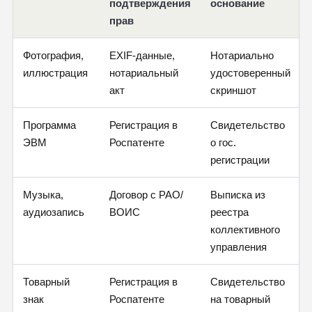
подтверждения
основание
прав
Фотография,
EXIF-данные,
Нотариально
иллюстрация
нотариальный
удостоверенный
акт
скриншот
Программа
Регистрация в
Свидетельство
ЭВМ
Роспатенте
о гос.
регистрации
Музыка,
Договор с РАО/
Выписка из
аудиозапись
ВОИС
реестра
коллективного
управления
Товарный
Регистрация в
Свидетельство
знак
Роспатенте
на товарный