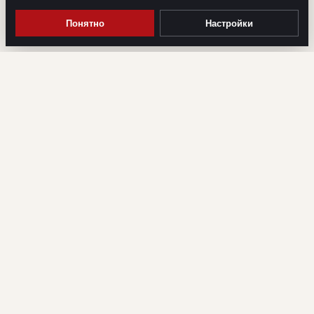
Понятно
Настройки
Юридическая защита интеллектуальной собственности, IT-
проектов, брендов и технологий.
УСЛУГИ
Товарные знаки