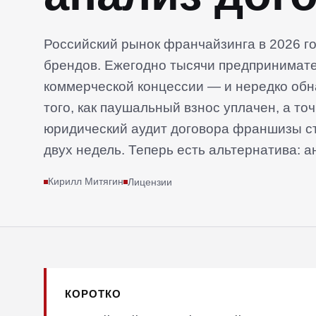
Российский рынок франчайзинга в 2026 го
брендов. Ежегодно тысячи предпринимателей подписывают договоры
коммерческой концессии — и нередко обн
того, как паушальный взнос уплачен, а то
юридический аудит договора франшизы ст
двух недель. Теперь есть альтернатива:
нейросети — быстро, доступно и с детал
Кирилл Митягин
Лицензии
параметрам. В этой статье разберем, как работает AI-проверка франчайзинга,
что именно анализирует нейросеть, кому 
отличие от ручного юридического аудита.
КОРОТКО