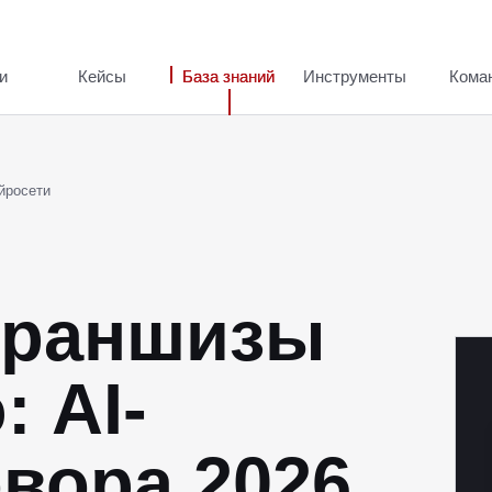
и
Кейсы
База знаний
Инструменты
Кома
йросети
франшизы
 AI-
овора 2026